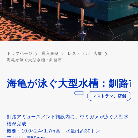
トップページ
導入事例
レストラン、店舗
海亀が泳ぐ大型水槽：釧路市
海亀が泳ぐ大型水槽：釧路
レストラン、店舗
釧路アミューズメント施設内に、ウミガメが泳ぐ大型水
槽が完成。
概要：10.0×2.4×1.7ｍ高 水量は約30トン