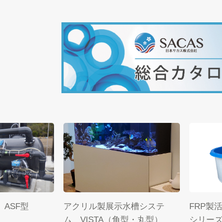
 ASF型
アクリル製展示水槽システ
FRP製
ム VISTA（角型・丸型）
シリーズ」