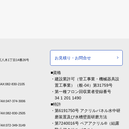
お見積り・お問合せ
八木1丁目14番26号
■資格
建設業許可（管工事業・機械器具設
AX:082-830-2105
置工事業）（般-04）第31759号
第一種フロン回収業者登録番号
34 1 201 1490
FAX:047-374-3006
■特許
第6191750号 アクリルパネル水中研
FAX:082-830-2505
磨装置及び水槽壁面研磨方法
第7240016号 ペアアクリル®︎（結露
FAX:072-349-3149