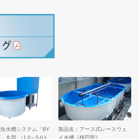
活魚水槽システム「BY
製品名：アース式レースウェ
丸型 （1.0～5.0ト
イ水槽《楕円型》