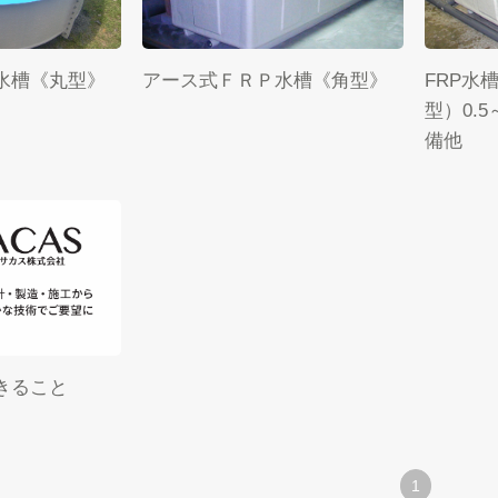
水槽《丸型》
アース式ＦＲＰ水槽《角型》
FRP水
型）0.5
備他
きること
1