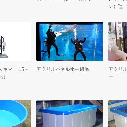
ン）陸
キマー 15～
アクリルパネル水中研磨
アクリ
品）
ー」